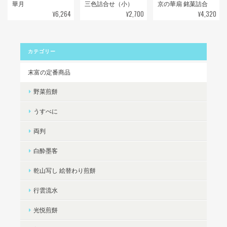
華月
三色詰合せ（小）
京の華扇 銘菓詰合
¥6,264
¥2,700
¥4,320
カテゴリー
末富の定番商品
野菜煎餅
うすべに
両判
白酔墨客
乾山写し 絵替わり煎餅
行雲流水
光悦煎餅