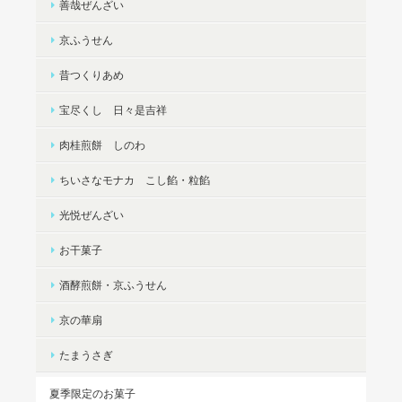
善哉ぜんざい
京ふうせん
昔つくりあめ
宝尽くし 日々是吉祥
肉桂煎餅 しのわ
ちいさなモナカ こし餡・粒餡
光悦ぜんざい
お干菓子
酒酵煎餅・京ふうせん
京の華扇
たまうさぎ
夏季限定のお菓子