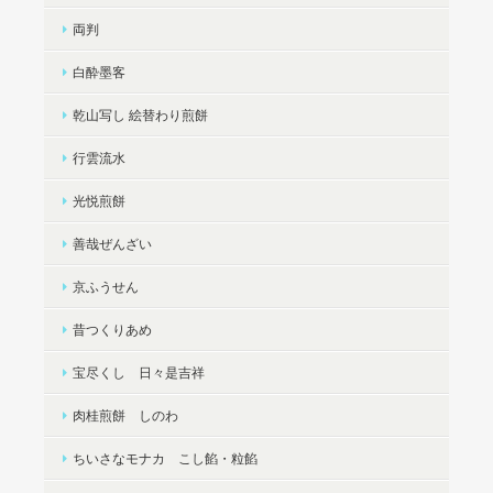
両判
白酔墨客
乾山写し 絵替わり煎餅
行雲流水
光悦煎餅
善哉ぜんざい
京ふうせん
昔つくりあめ
宝尽くし 日々是吉祥
肉桂煎餅 しのわ
ちいさなモナカ こし餡・粒餡