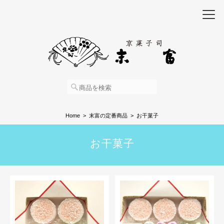
Home
末富の定番商品
お干菓子
お干菓子