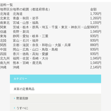
送料一覧
地帯区分
地帯の範囲（都道府県名）
金額
北海道
北海道
1,705円
北東北
青森・秋田・岩手
1,265円
南東北
宮城・山形・福島
1,155円
関東
茨城・栃木・群馬・埼玉・千葉・東京・神奈川・山梨
990円
信越
長野・新潟
1,045円
東海
静岡・愛知・岐阜・三重
935円
北陸
富山・石川・福井
935円
関西
京都・滋賀・奈良・和歌山・大阪・兵庫
880円
中国
岡山・広島・山口・鳥取・島根
935円
四国
香川・徳島・高知・愛媛
935円
北九州
福岡・佐賀・長崎・大分
1,045円
南九州
熊本・宮崎・鹿児島
1,045円
沖縄
沖縄
2,145円
カテゴリー
末富の定番商品
野菜煎餅
うすべに