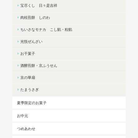
宝尽くし 日々是吉祥
肉桂煎餅 しのわ
ちいさなモナカ こし餡・粒餡
光悦ぜんざい
お干菓子
酒酵煎餅・京ふうせん
京の華扇
たまうさぎ
夏季限定のお菓子
お中元
つめあわせ