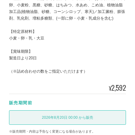
卵、小麦粉、黒糖、砂糖、はちみつ、水あめ、こめ油、植物油脂
加工品(植物油脂、砂糖、コーンシロップ、寒天)／加工澱粉、膨張
剤、乳化剤、増粘多糖類、(一部に卵・小麦・乳成分を含む)
【特定原材料】
小麦・卵・乳・大豆
【賞味期限】
製造日より20日
（※詰め合わせの数をご指定いただけます）
2,592
¥
販売期間前
2026年8月20日 00:00 から販売
※販売期間・内容は予告なく変更になる場合があります。