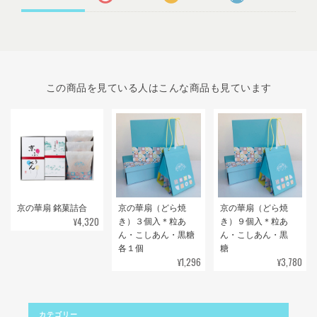
この商品を見ている人はこんな商品も見ています
京の華扇 銘菓詰合
京の華扇（どら焼
京の華扇（どら焼
¥4,320
き）３個入＊粒あ
き）９個入＊粒あ
ん・こしあん・黒糖
ん・こしあん・黒
各１個
糖
¥1,296
¥3,780
カテゴリー