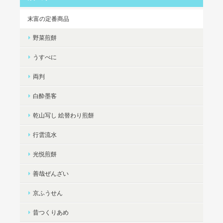
末富の定番商品
野菜煎餅
うすべに
両判
白酔墨客
乾山写し 絵替わり煎餅
行雲流水
光悦煎餅
善哉ぜんざい
京ふうせん
昔つくりあめ