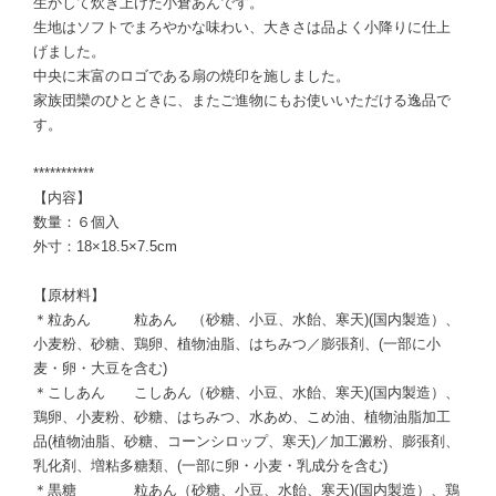
生かして炊き上げた小倉あんです。
生地はソフトでまろやかな味わい、大きさは品よく小降りに仕上
げました。
中央に末富のロゴである扇の焼印を施しました。
家族団欒のひとときに、またご進物にもお使いいただける逸品で
す。
***********
【内容】
数量：６個入
外寸：18×18.5×7.5cm
【原材料】
＊粒あん 粒あん （砂糖、小豆、水飴、寒天)(国内製造）、
小麦粉、砂糖、鶏卵、植物油脂、はちみつ／膨張剤、(一部に小
麦・卵・大豆を含む)
＊こしあん こしあん（砂糖、小豆、水飴、寒天)(国内製造）、
鶏卵、小麦粉、砂糖、はちみつ、水あめ、こめ油、植物油脂加工
品(植物油脂、砂糖、コーンシロップ、寒天)／加工澱粉、膨張剤、
乳化剤、増粘多糖類、(一部に卵・小麦・乳成分を含む)
＊黒糖 粒あん（砂糖、小豆、水飴、寒天)(国内製造）、鶏