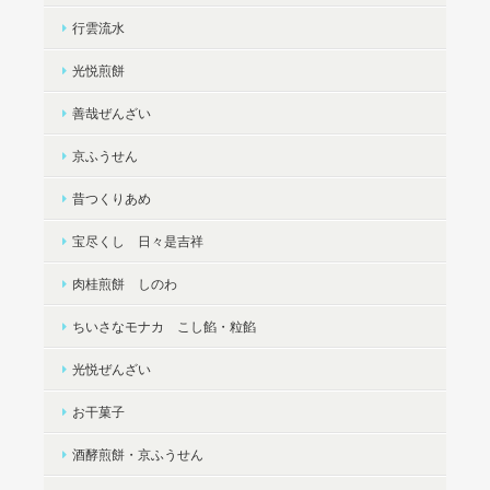
行雲流水
光悦煎餅
善哉ぜんざい
京ふうせん
昔つくりあめ
宝尽くし 日々是吉祥
肉桂煎餅 しのわ
ちいさなモナカ こし餡・粒餡
光悦ぜんざい
お干菓子
酒酵煎餅・京ふうせん