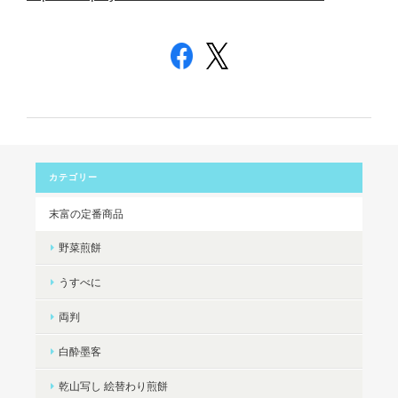
カテゴリー
末富の定番商品
野菜煎餅
うすべに
両判
白酔墨客
乾山写し 絵替わり煎餅