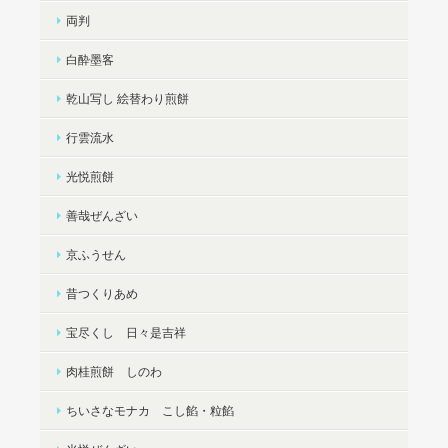
両判
白酔墨客
乾山写し 絵替わり煎餅
行雲流水
光悦煎餅
善哉ぜんざい
京ふうせん
昔つくりあめ
宝尽くし 日々是吉祥
肉桂煎餅 しのわ
ちいさなモナカ こし餡・粒餡