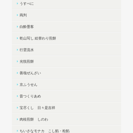
うすべに
両判
白酔墨客
乾山写し 絵替わり煎餅
行雲流水
光悦煎餅
善哉ぜんざい
京ふうせん
昔つくりあめ
宝尽くし 日々是吉祥
肉桂煎餅 しのわ
ちいさなモナカ こし餡・粒餡