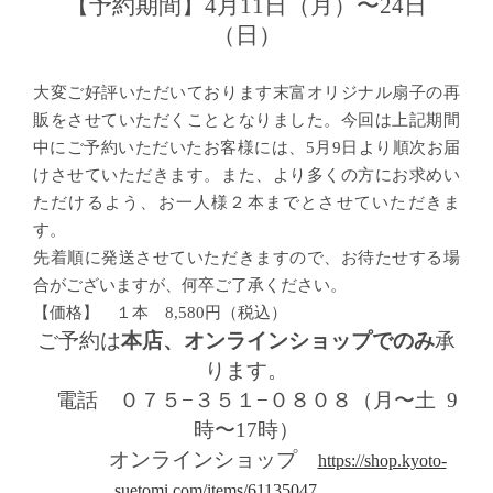
【予約期間】
4
月
11
日（月）〜
24
日
（日）
大変ご好評いただいております末富オリジナル扇子の再
販をさせていただくこととなりました。今回は上記期間
中にご予約いただいたお客様には、
5
月
9
日より順次お届
けさせていただきます。また、より多くの方にお求めい
ただけるよう、お一人様２本までとさせていただきま
す。
先着順に発送させていただきますので、お待たせする場
合がございますが、何卒ご了承ください。
【価格】 １本
8,580
円（税込）
ご予約は
本店、オンラインショップでのみ
承
ります。
電話 ０７５−３５１−０８０８（月〜土
9
時〜
17
時）
オンラインショップ
https://shop.kyoto-
suetomi.com/items/61135047