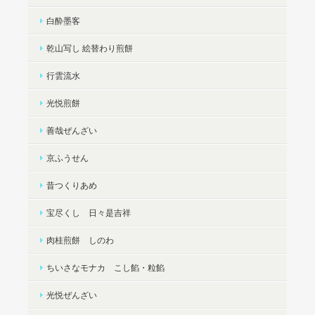
白酔墨客
乾山写し 絵替わり煎餅
行雲流水
光悦煎餅
善哉ぜんざい
京ふうせん
昔つくりあめ
宝尽くし 日々是吉祥
肉桂煎餅 しのわ
ちいさなモナカ こし餡・粒餡
光悦ぜんざい