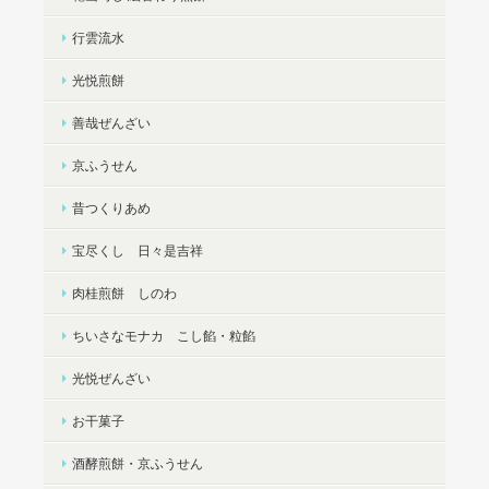
行雲流水
光悦煎餅
善哉ぜんざい
京ふうせん
昔つくりあめ
宝尽くし 日々是吉祥
肉桂煎餅 しのわ
ちいさなモナカ こし餡・粒餡
光悦ぜんざい
お干菓子
酒酵煎餅・京ふうせん