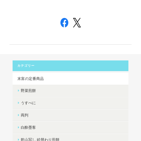
カテゴリー
末富の定番商品
野菜煎餅
うすべに
両判
白酔墨客
乾山写し 絵替わり煎餅