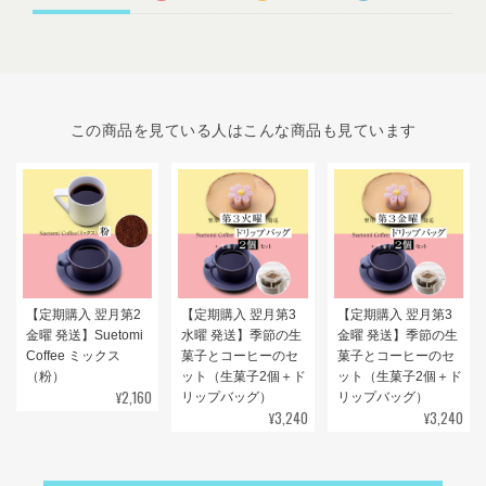
この商品を見ている人はこんな商品も見ています
【定期購入 翌月第2
【定期購入 翌月第3
【定期購入 翌月第3
金曜 発送】Suetomi
水曜 発送】季節の生
金曜 発送】季節の生
Coffee ミックス
菓子とコーヒーのセ
菓子とコーヒーのセ
（粉）
ット（生菓子2個＋ド
ット（生菓子2個＋ド
¥2,160
リップバッグ）
リップバッグ）
¥3,240
¥3,240