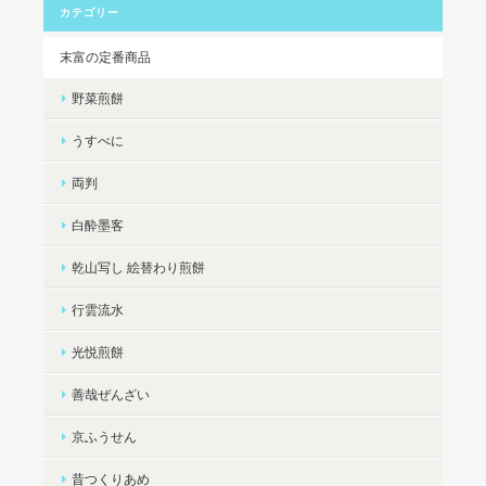
カテゴリー
末富の定番商品
野菜煎餅
うすべに
両判
白酔墨客
乾山写し 絵替わり煎餅
行雲流水
光悦煎餅
善哉ぜんざい
京ふうせん
昔つくりあめ