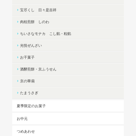
宝尽くし 日々是吉祥
肉桂煎餅 しのわ
ちいさなモナカ こし餡・粒餡
光悦ぜんざい
お干菓子
酒酵煎餅・京ふうせん
京の華扇
たまうさぎ
夏季限定のお菓子
お中元
つめあわせ