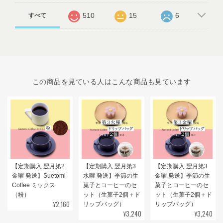
510
15
6
すべて
この商品を見ている人はこんな商品も見ています
【定期購入 翌月第2
【定期購入 翌月第3
【定期購入 翌月第3
金曜 発送】Suetomi
水曜 発送】季節の生
金曜 発送】季節の生
Coffee ミックス
菓子とコーヒーのセ
菓子とコーヒーのセ
（粉）
ット（生菓子2個＋ド
ット（生菓子2個＋ド
¥2,160
リップバッグ）
リップバッグ）
¥3,240
¥3,240