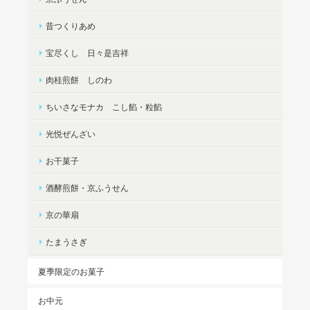
昔つくりあめ
宝尽くし 日々是吉祥
肉桂煎餅 しのわ
ちいさなモナカ こし餡・粒餡
光悦ぜんざい
お干菓子
酒酵煎餅・京ふうせん
京の華扇
たまうさぎ
夏季限定のお菓子
お中元