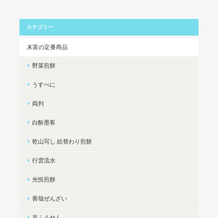
カテゴリー
末富の定番商品
野菜煎餅
うすべに
両判
白酔墨客
乾山写し 絵替わり煎餅
行雲流水
光悦煎餅
善哉ぜんざい
京ふうせん