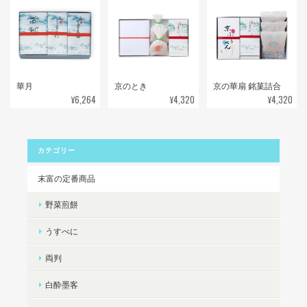
華月
京のとき
京の華扇 銘菓詰合
¥6,264
¥4,320
¥4,320
カテゴリー
末富の定番商品
野菜煎餅
うすべに
両判
白酔墨客