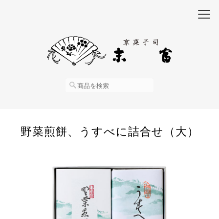
野菜煎餅、うすべに詰合せ（大）