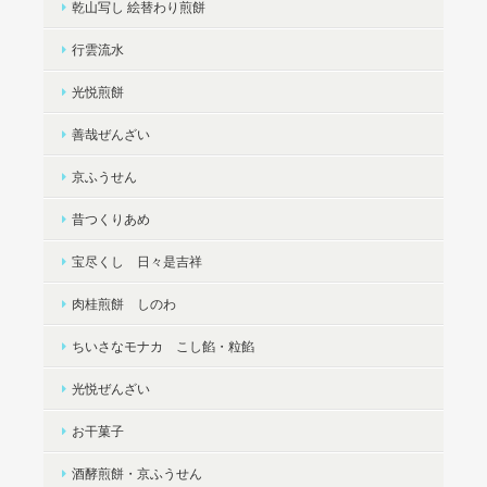
乾山写し 絵替わり煎餅
行雲流水
光悦煎餅
善哉ぜんざい
京ふうせん
昔つくりあめ
宝尽くし 日々是吉祥
肉桂煎餅 しのわ
ちいさなモナカ こし餡・粒餡
光悦ぜんざい
お干菓子
酒酵煎餅・京ふうせん