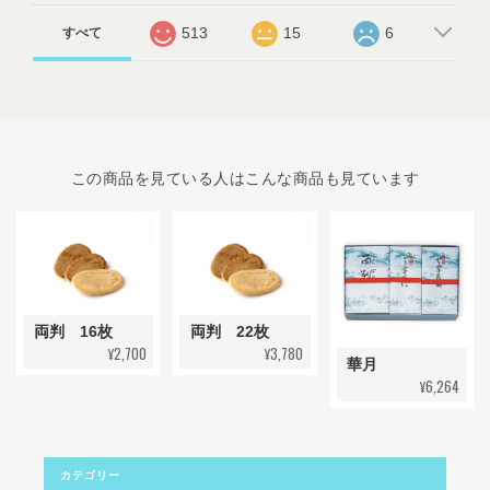
513
15
6
すべて
この商品を見ている人はこんな商品も見ています
両判 16枚
両判 22枚
¥2,700
¥3,780
華月
¥6,264
カテゴリー