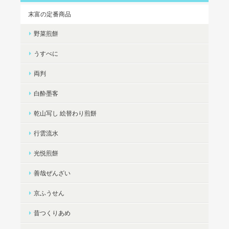
末富の定番商品
野菜煎餅
うすべに
両判
白酔墨客
乾山写し 絵替わり煎餅
行雲流水
光悦煎餅
善哉ぜんざい
京ふうせん
昔つくりあめ