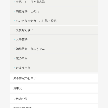
宝尽くし 日々是吉祥
肉桂煎餅 しのわ
ちいさなモナカ こし餡・粒餡
光悦ぜんざい
お干菓子
酒酵煎餅・京ふうせん
京の華扇
たまうさぎ
夏季限定のお菓子
お中元
つめあわせ