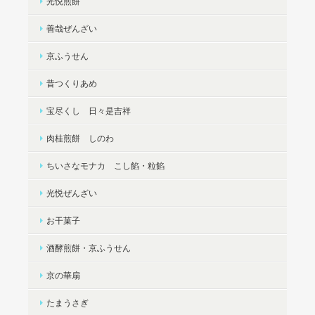
光悦煎餅
善哉ぜんざい
京ふうせん
昔つくりあめ
宝尽くし 日々是吉祥
肉桂煎餅 しのわ
ちいさなモナカ こし餡・粒餡
光悦ぜんざい
お干菓子
酒酵煎餅・京ふうせん
京の華扇
たまうさぎ