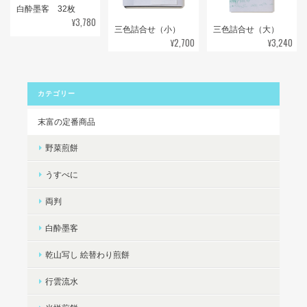
白酔墨客 32枚
¥3,780
三色詰合せ（小）
三色詰合せ（大）
¥2,700
¥3,240
カテゴリー
末富の定番商品
野菜煎餅
うすべに
両判
白酔墨客
乾山写し 絵替わり煎餅
行雲流水